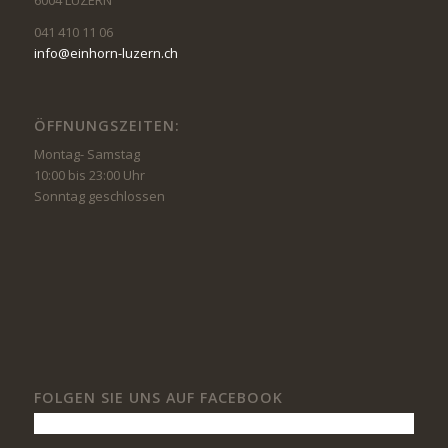
6004 LUZERN
041 410 11 06
info@einhorn-luzern.ch
ÖFFNUNGSZEITEN:
Montag- Samstag
10:00 bis 23:00 Uhr
Sonntag geschlossen
FOLGEN SIE UNS AUF FACEBOOK